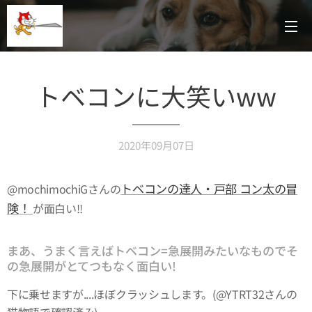
トベコンに大笑いww
2020年09月07日
トベコンの達人・戸部 コン太の冒
@mochimochiGさんの
険！
が面白い!!
まあ、うまく言えばトベコン=急展開みたいなものでそ
の急展開がとてつもなく面白い!
下に乗せますが....ほぼクラッシュします。(@YTRT32さんの