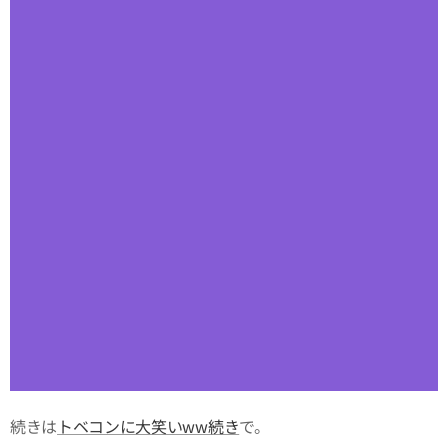
続きは
トベコンに大笑いww続き
で。